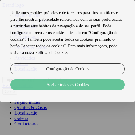
Brand logo
Utilizamos cookies próprios e de terceiros para fins analíticos e
Página Inicial
para lhe mostrar publicidade relacionada com as suas preferências
Quartos & Casas
Localização
a partir dos seus hábitos de navegação e do seu perfil. Pode
Galeria
configurar ou recusar os cookies clicando em “Configuração de
Contacte-nos
cookies”. Também pode aceitar todos os cookies, premindo o
botão “Aceitar todos os cookies”. Para mais informações, pode
Quartos & Casas
Costa Vicentina
visitar a nossa Politica de Cookies.
Atividades
Galeria
Localização
Configuração de Cookies
Toggle Line
Toggle Line
Toggle Line
Aceitar todos os Cookies
Reserve Online!
Close
Página Inicial
Quartos & Casas
Localização
Galeria
Contacte-nos